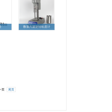
架
数显六速旋转粘度计
一页
尾页