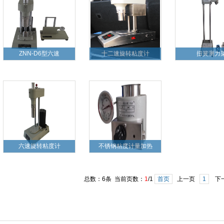
ZNN-D6型六速
十二速旋转粘度计
扭簧测力
六速旋转粘度计
不锈钢粘度计量加热
总数：6条 当前页数：
1
/1
首页
上一页
1
下