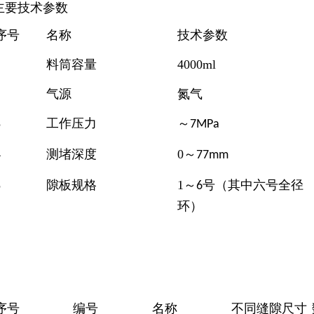
主要技术参数
序号
名称
技术参数
1
料筒容量
4000ml
2
气源
氮气
3
工作压力
～
7MPa
4
测堵深度
0
～
77mm
5
隙板规格
1
～
号（其中六号全径
6
环）
序号
编号
名称
不同缝隙尺寸