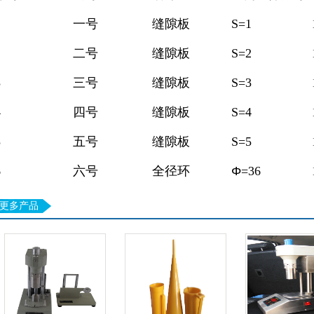
1
一号
缝隙板
S=1
2
二号
缝隙板
S=2
3
三号
缝隙板
S=3
4
四号
缝隙板
S=4
5
五号
缝隙板
S=5
6
六号
全径环
Φ
=36
更多产品