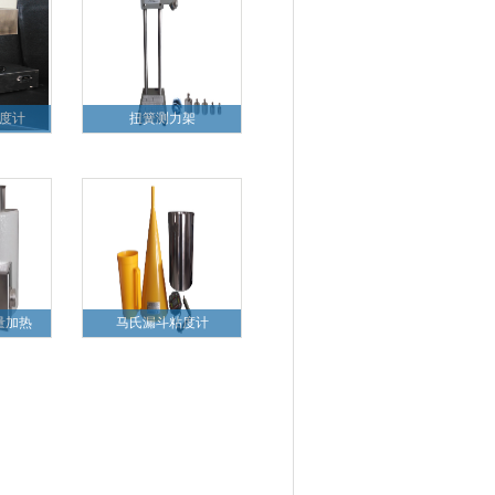
度计
扭簧测力架
量加热
马氏漏斗粘度计