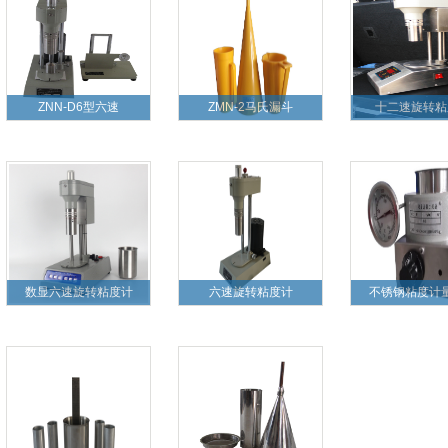
ZNN-D6型六速
ZMN-2马氏漏斗
十二速旋转粘
数显六速旋转粘度计
六速旋转粘度计
不锈钢粘度计