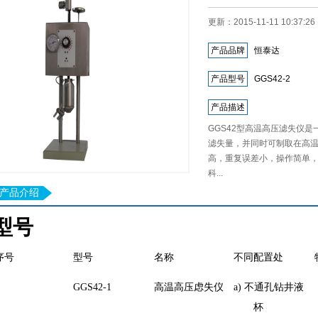
更新：2015-11-11 10:37
产品品牌
恒泰达
产品型号
GGS42-2
产品描述
GGS42型高温高压滤失仪
滤失量，并同时可制取在高
高，重复误差小，操作简单
科...
产品介绍
型号
序号
型号
名称
不同配置处
GGS42-1
高温高压虑失仪
a)
不通孔钻井液
杯