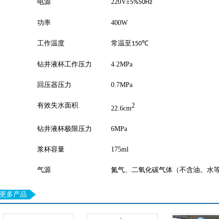
电源
220V
±
5%50Hz
功率
400W
工作温度
常温至
℃
150
钻井液杯工作压力
4.2MPa
回压器压力
0.7MPa
有效失水面积
2
22.6cm
钻井液杯极限压力
6MPa
浆杯容量
175ml
气源
氮气、二氧化碳气体（不含油。水
更多产品