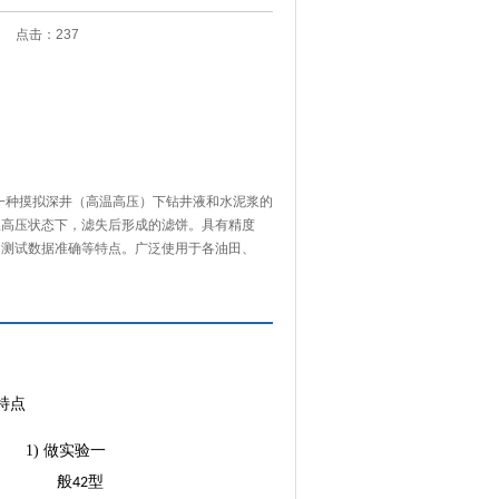
:26 点击：
237
是一种摸拟深井（高温高压）下钻井液和水泥浆的
温高压状态下，滤失后形成的滤饼。具有精度
，测试数据准确等特点。广泛使用于各油田、
特点
1)
做实验一
般
型
42