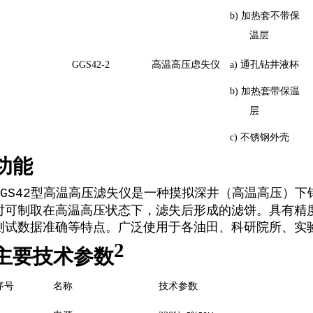
b)
加热套不带保
温层
GGS42-2
高温高压虑失仪
a)
通孔钻井液杯
b)
加热套带保温
层
c)
不锈钢外壳
功能
型高温高压滤失仪是一种摸拟深井（高温高压）下
GS42
时可制取在高温高压状态下，滤失后形成的滤饼。具有精
测试数据准确等特点。广泛使用于各油田、科研院所、实
2
主要技术参数
序号
名称
技术参数