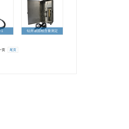
-1
钻井液固相含量测定
一页
尾页