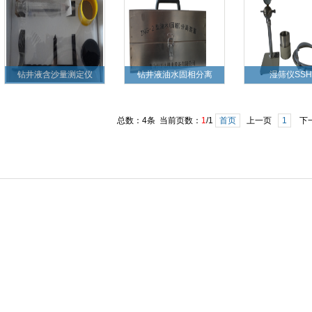
钻井液含沙量测定仪
钻井液油水固相分离
湿筛仪SSH
总数：4条 当前页数：
1
/1
首页
上一页
1
下